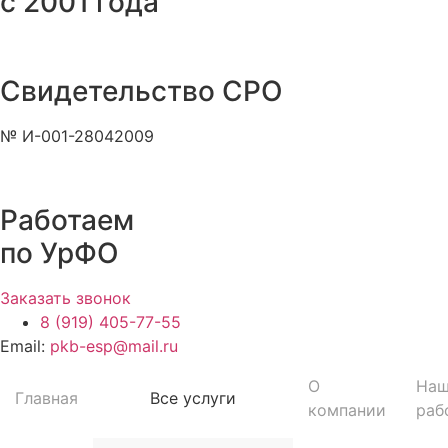
с 2001 года
Свидетельство СРО
№ И-001-28042009
Работаем
по УрФО
Заказать звонок
8 (919) 405-77-55
Email:
pkb-esp@mail.ru
О
На
Главная
Все услуги
компании
раб